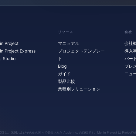
リソース
会社
in Project
マニュアル
会社
in Project Express
プロジェクトテンプレー
導入
c Studio
ト
パー
Blog
プレ
ガイド
ニュ
製品比較
業種別ソリューション
sionOS は、米国およびその他の国々で登録された Apple Inc. の商標です。Merlin Project は ProjectWiz