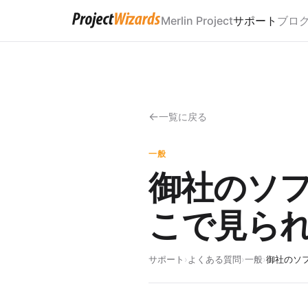
Merlin Project
サポート
ブロ
一覧に戻る
一般
御社のソ
こで見ら
サポート
›
よくある質問
›
一般
›
御社のソ