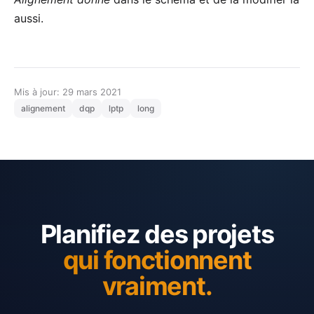
aussi.
Mis à jour: 29 mars 2021
alignement
dqp
lptp
long
Planifiez des projets
qui fonctionnent
vraiment.