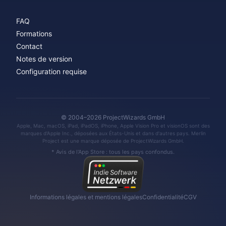
FAQ
Formations
Contact
Notes de version
Configuration requise
© 2004–2026 ProjectWizards GmbH
Apple, Mac, macOS, iPad, iPadOS, iPhone, Apple Vision Pro et visionOS sont des
marques d'Apple Inc., déposées aux États-Unis et dans d'autres pays. Merlin
Project est une marque déposée de ProjectWizards GmbH.
* Avis de l'App Store : tous les pays confondus.
Informations légales et mentions légales
Confidentialité
CGV