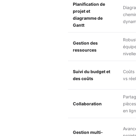
Planification de
Diagr
projet et
chemin
diagramme de
dynami
Gantt
Robust
Gestion des
équipe
ressources
nivell
Suivi du budget et
Coûts i
des coûts
vs rée
Partag
Collaboration
pièces
en lig
Avancé
Gestion multi-
projet