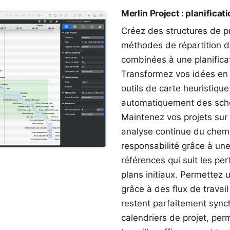
Merlin Project : planifica
Créez des structures de pr
méthodes de répartition du
combinées à une planificat
Transformez vos idées en 
outils de
carte heuristique
automatiquement des sché
Maintenez vos projets sur
analyse continue du chemi
responsabilité grâce à un
références
qui suit les pe
plans initiaux. Permettez u
grâce à des
flux de travai
restent parfaitement sync
calendriers de projet, pe