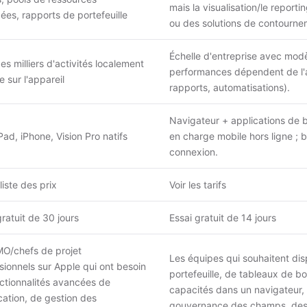
mais la visualisation/le report
ées, rapports de portefeuille
ou des solutions de contourne
Échelle d'entreprise avec modè
es milliers d'activités localement
performances dépendent de l'ar
e sur l'appareil
rapports, automatisations).
Navigateur + applications de 
Pad, iPhone, Vision Pro natifs
en charge mobile hors ligne ;
connexion.
liste des prix
Voir les
tarifs
gratuit de 30 jours
Essai gratuit de 14 jours
O/chefs de projet
Les équipes qui souhaitent disp
sionnels sur Apple qui ont besoin
portefeuille, de tableaux de bo
ctionnalités avancées de
capacités dans un navigateur, 
ication, de gestion des
gouvernance des champs, des e