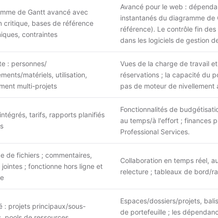
Avancé pour le web : dépendan
amme de Gantt avancé avec
instantanés du diagramme de 
 critique, bases de référence
référence). Le contrôle fin des
ques, contraintes
dans les logiciels de gestion d
e : personnes/
Vues de la charge de travail e
ments/matériels, utilisation,
réservations ; la capacité du por
ement multi-projets
pas de moteur de nivellement 
Fonctionnalités de budgétisatio
ntégrés, tarifs, rapports planifiés
au temps/à l'effort ; finances 
ls
Professional Services.
e de fichiers ; commentaires,
Collaboration en temps réel, a
 jointes ; fonctionne hors ligne et
relecture ; tableaux de bord/r
ne
Espaces/dossiers/projets, bali
 : projets principaux/sous-
de portefeuille ; les dépendanc
s, pools de ressources