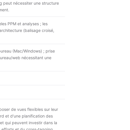
ing peut nécessiter une structure
ment.
les PPM et analyses ; les
chitecture (balisage croisé,
bureau (Mac/Windows) ; prise
 bureau/web nécessitant une
oser de vues flexibles sur leur
rd et d'une planification des
et qui peuvent investir dans la
fforts et du cross-tagging.