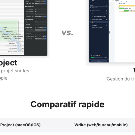
vs.
oject
 projet sur les
pple
Gestion du tr
Comparatif rapide
 Project (macOS/iOS)
Wrike (web/bureau/mobile)