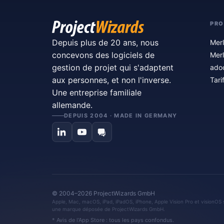
PRO
Depuis plus de 20 ans, nous
Merl
concevons des logiciels de
Merl
gestion de projet qui s'adaptent
ado
aux personnes, et non l'inverse.
Tari
Une entreprise familiale
allemande.
DEPUIS 2004 · MADE IN GERMANY
© 2004–2026 ProjectWizards GmbH
Apple, Mac, macOS, iPad, iPadOS, iPhone, Apple Vision Pro et visionOS 
une marque déposée de ProjectWizards GmbH.
* Avis de l'App Store : tous les pays confondus.