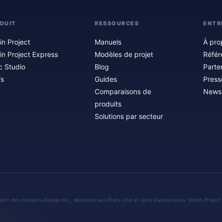
DUIT
RESSOURCES
ENTR
in Project
Manuels
À pro
in Project Express
Modèles de projet
Référ
c Studio
Blog
Parte
fs
Guides
Press
Comparaisons de
Newsl
produits
Solutions par secteur
sont des marques d'Apple Inc., déposées aux États-Unis et dans d'autres pays. Merlin Project