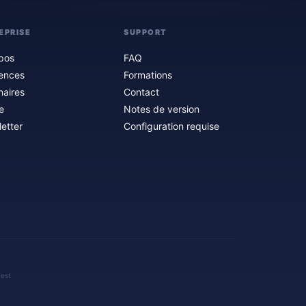
EPRISE
SUPPORT
pos
FAQ
ences
Formations
naires
Contact
e
Notes de version
etter
Configuration requise
 est