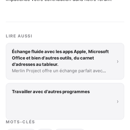
LIRE AUSSI
Échange fluide avec les apps Apple, Microsoft
Office et bien d'autres outils, du carnet
›
d'adresses au tableur.
Merlin Project offre un échange parfait avec
d'autres programmes. Vous trouverez ici les
programmes les plus importants et comment
Merlin …
Travailler avec d'autres programmes
›
MOTS-CLÉS