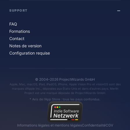
SUPPORT
FAQ
Formations
Contact
Notes de version
Configuration requise
© 2004–2026 ProjectWizards GmbH
Apple, Mac, macOS, iPad, iPadOS, iPhone, Apple Vision Pro et visionOS sont des
marques d'Apple Inc., déposées aux États-Unis et dans d'autres pays. Merlin
Project est une marque déposée de ProjectWizards GmbH.
* Avis de l'App Store : tous les pays confondus.
Informations légales et mentions légales
Confidentialité
CGV