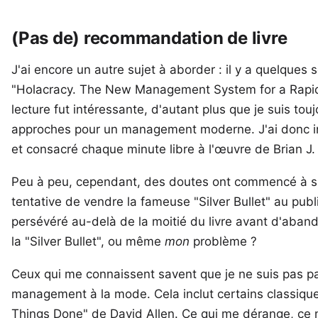
(Pas de) recommandation de livre
J'ai encore un autre sujet à aborder : il y a quelques 
"Holacracy. The New Management System for a Rapid
lecture fut intéressante, d'autant plus que je suis tou
approches pour un management moderne. J'ai donc in
et consacré chaque minute libre à l'œuvre de Brian J
Peu à peu, cependant, des doutes ont commencé à sur
tentative de vendre la fameuse "Silver Bullet" au pub
persévéré au-delà de la moitié du livre avant d'aban
la "Silver Bullet", ou même
mon
problème ?
Ceux qui me connaissent savent que je ne suis pas 
management à la mode. Cela inclut certains classi
Things Done" de David Allen. Ce qui me dérange, ce 