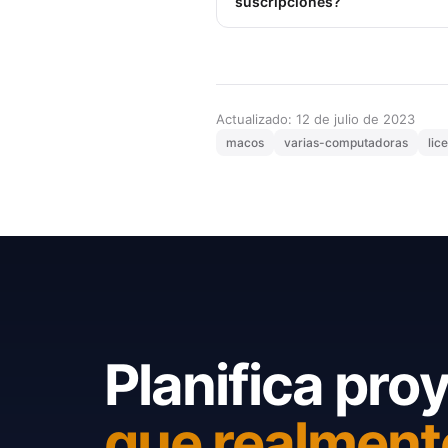
suscripciones?
Actualizado: 12 de julio de 2023
macos
varias-computadoras
lic
Planifica pro
que realment