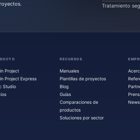
royectos.
Tratamiento se
ODUCTO
RECURSOS
EMPR
in Project
Manuales
Acerc
in Project Express
Plantillas de proyectos
Refer
c Studio
Blog
Partn
ios
Guías
Prens
Comparaciones de
Newsl
productos
Soluciones por sector