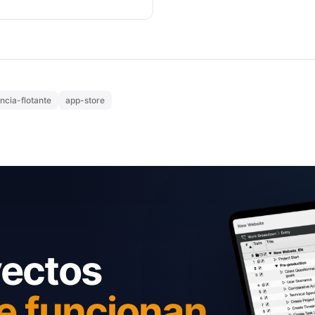
encia-flotante
app-store
yectos
e funcionan.