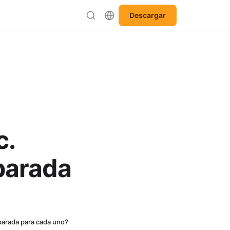
Descargar
c.
parada
parada para cada uno?