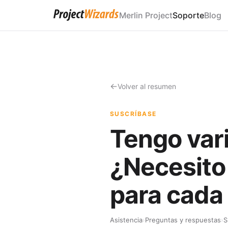
Merlin Project
Soporte
Blog
Volver al resumen
SUSCRÍBASE
Tengo var
¿Necesito
para cada
Asistencia
›
Preguntas y respuestas
›
S