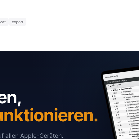
ort
export
en,
unktionieren.
auf allen Apple-Geräten.