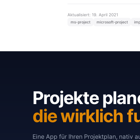
Aktualisiert: 19. April 2021
ms-project
microsoft-project
imp
Projekte plan
die wirklich f
Eine App für Ihren Projektplan, nativ 