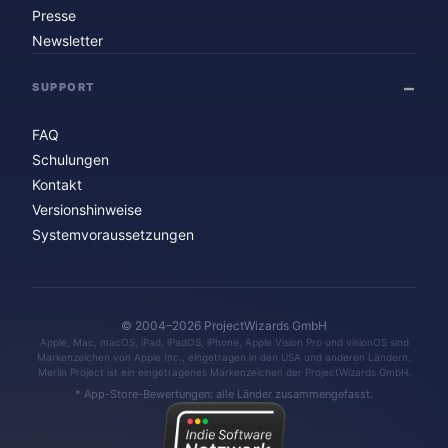
Presse
Newsletter
SUPPORT
FAQ
Schulungen
Kontakt
Versionshinweise
Systemvoraussetzungen
© 2004–2026 ProjectWizards GmbH
Apple, Mac, macOS, iPad, iPadOS, iPhone, Apple Vision Pro und visionOS sind
Markenzeichen von Apple Inc., eingetragen in den USA und anderen Ländern.
Merlin Project ist ein eingetragenes Markenzeichen der ProjectWizards GmbH.
* App-Store-Bewertungen: alle Länder zusammengefasst.