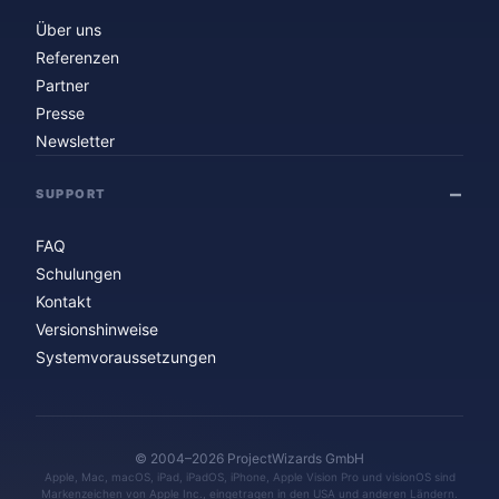
Über uns
Referenzen
Partner
Presse
Newsletter
SUPPORT
FAQ
Schulungen
Kontakt
Versionshinweise
Systemvoraussetzungen
© 2004–2026 ProjectWizards GmbH
Apple, Mac, macOS, iPad, iPadOS, iPhone, Apple Vision Pro und visionOS sind
Markenzeichen von Apple Inc., eingetragen in den USA und anderen Ländern.