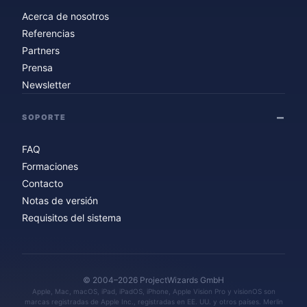
Acerca de nosotros
Referencias
Partners
Prensa
Newsletter
SOPORTE
FAQ
Formaciones
Contacto
Notas de versión
Requisitos del sistema
© 2004–2026 ProjectWizards GmbH
Apple, Mac, macOS, iPad, iPadOS, iPhone, Apple Vision Pro y visionOS son
marcas registradas de Apple Inc., registradas en EE. UU. y otros países. Merlin