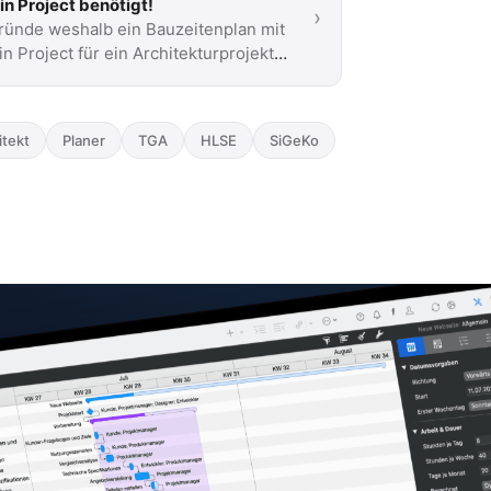
in Project benötigt!
›
ründe weshalb ein Bauzeitenplan mit
in Project für ein Architekturprojekt
dem Mac oder iPad lebenswichtig ist!
itekt
Planer
TGA
HLSE
SiGeKo