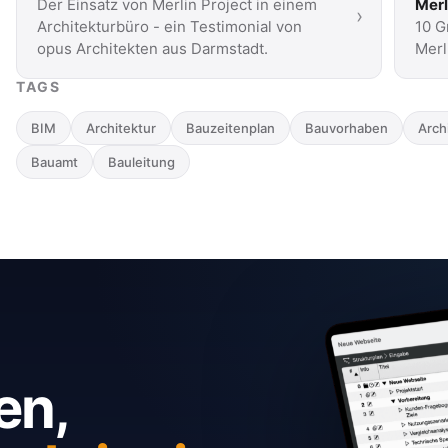
Der Einsatz von Merlin Project in einem
Merl
›
Architekturbüro - ein Testimonial von
10 G
opus Architekten aus Darmstadt.
Merl
auf 
TAGS
BIM
Architektur
Bauzeitenplan
Bauvorhaben
Arch
Bauamt
Bauleitung
en,