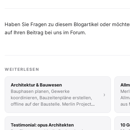
Haben Sie Fragen zu diesem Blogartikel oder möchten
auf Ihren
Beitrag bei uns im Forum
.
WEITERLESEN
Architektur & Bauwesen
Allm
Bauphasen planen, Gewerke
Merl
›
koordinieren, Bauzeitenpläne erstellen,
Allm
offline auf der Baustelle. Merlin Project
aus 
ersetzt Excel und MS Project.
für i
Testimonial: opus Architekten
10 G