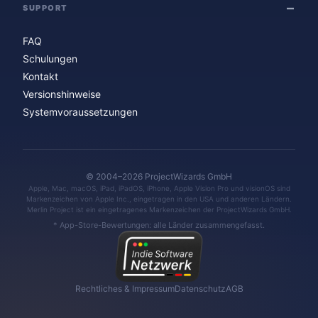
SUPPORT
FAQ
Schulungen
Kontakt
Versionshinweise
Systemvoraussetzungen
© 2004–2026 ProjectWizards GmbH
Apple, Mac, macOS, iPad, iPadOS, iPhone, Apple Vision Pro und visionOS sind
Markenzeichen von Apple Inc., eingetragen in den USA und anderen Ländern.
Merlin Project ist ein eingetragenes Markenzeichen der ProjectWizards GmbH.
* App-Store-Bewertungen: alle Länder zusammengefasst.
Rechtliches & Impressum
Datenschutz
AGB