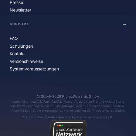
Presse
Newsletter
SUPPORT
FAQ
Schulungen
Kontakt
Versionshinweise
Systemvoraussetzungen
© 2004–2026 ProjectWizards GmbH
Apple, Mac, macOS, iPad, iPadOS, iPhone, Apple Vision Pro und visionOS sind
Markenzeichen von Apple Inc., eingetragen in den USA und anderen Ländern.
Merlin Project ist ein eingetragenes Markenzeichen der ProjectWizards GmbH.
* App-Store-Bewertungen: alle Länder zusammengefasst.