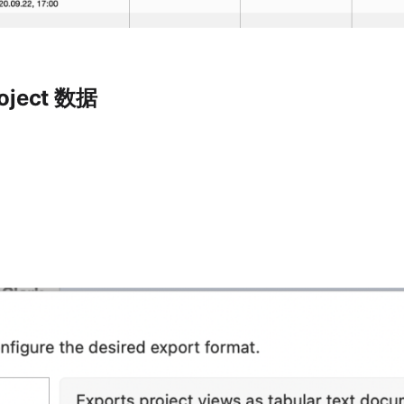
oject 数据
。