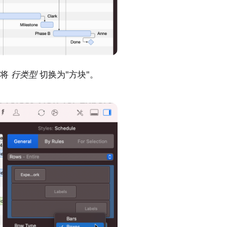
以将
行类型
切换为"方块"。