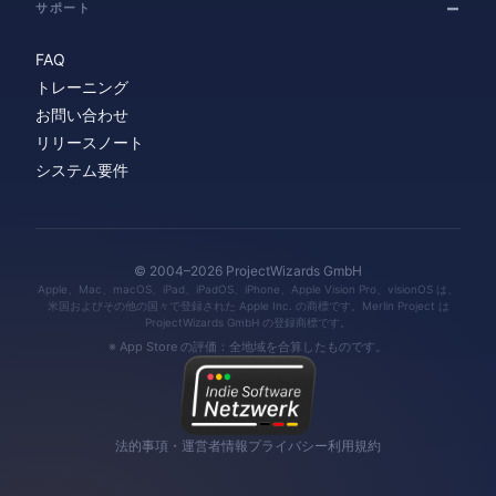
サポート
FAQ
トレーニング
お問い合わせ
リリースノート
システム要件
© 2004–2026 ProjectWizards GmbH
Apple、Mac、macOS、iPad、iPadOS、iPhone、Apple Vision Pro、visionOS は、
米国およびその他の国々で登録された Apple Inc. の商標です。Merlin Project は
ProjectWizards GmbH の登録商標です。
※ App Store の評価：全地域を合算したものです。
法的事項・運営者情報
プライバシー
利用規約