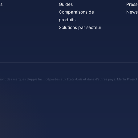
fs
Guides
Press
Comparaisons de
Newsl
produits
Solutions par secteur
sont des marques d'Apple Inc., déposées aux États-Unis et dans d'autres pays. Merlin Project