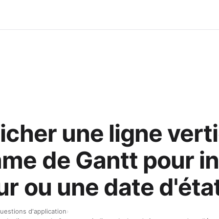
ficher une ligne vert
me de Gantt pour in
ur ou une date d'état
uestions d'application
›