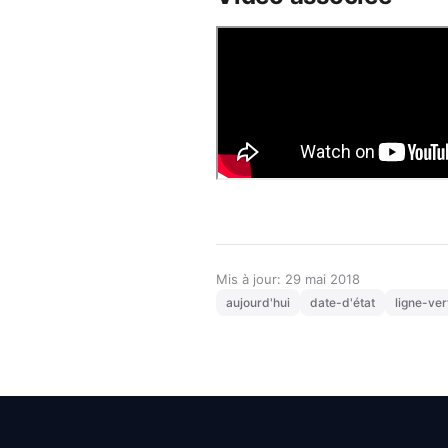
Mis à jour: 29 mai 2018
aujourd'hui
date-d'état
ligne-ver