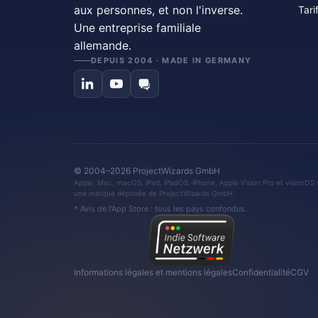
aux personnes, et non l'inverse.
Tari
Une entreprise familiale
allemande.
DEPUIS 2004 · MADE IN GERMANY
© 2004–2026 ProjectWizards GmbH
Apple, Mac, macOS, iPad, iPadOS, iPhone, Apple Vision Pro et visionOS 
une marque déposée de ProjectWizards GmbH.
* Avis de l'App Store : tous les pays confondus.
Informations légales et mentions légales
Confidentialité
CGV