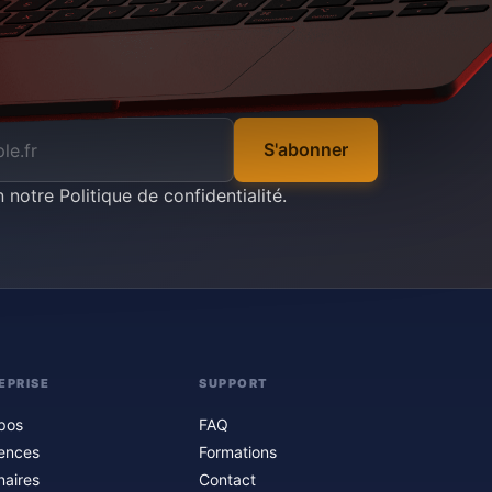
S'abonner
n notre
Politique de confidentialité
.
EPRISE
SUPPORT
pos
FAQ
ences
Formations
naires
Contact