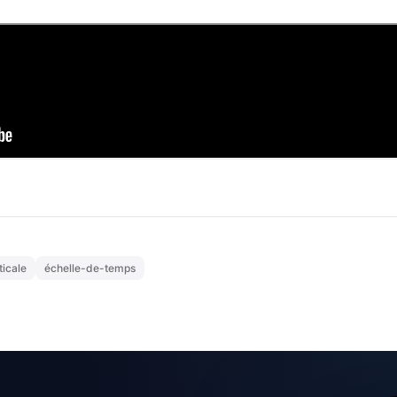
ticale
échelle-de-temps