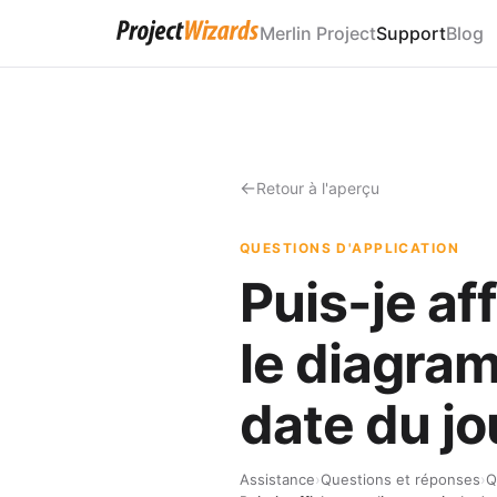
Merlin Project
Support
Blog
Retour à l'aperçu
QUESTIONS D'APPLICATION
Puis-je af
le diagram
date du jo
Assistance
›
Questions et réponses
›
Q