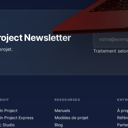
roject Newsletter
rojet.
Traitement selo
DUIT
RESSOURCES
ENTR
in Project
Manuels
À pro
in Project Express
Modèles de projet
Référ
c Studio
Blog
Parte