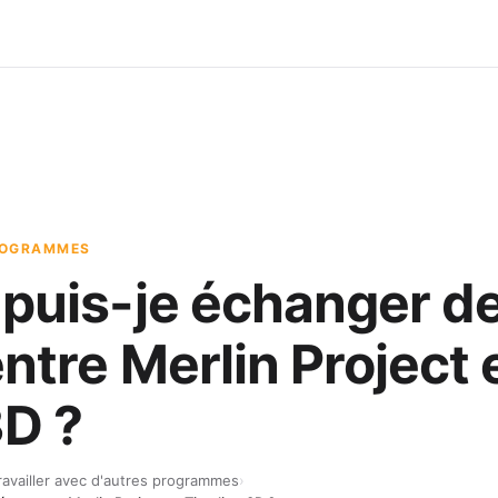
PROGRAMMES
uis-je échanger d
tre Merlin Project 
3D ?
ravailler avec d'autres programmes
›