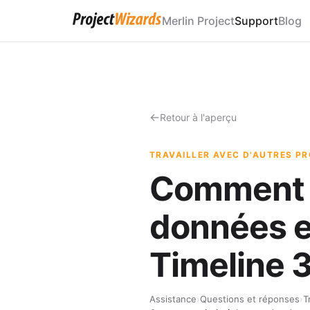
Merlin Project
Support
Blog
Retour à l'aperçu
TRAVAILLER AVEC D'AUTRES 
Comment p
données en
Timeline 
Assistance
›
Questions et réponses
›
T