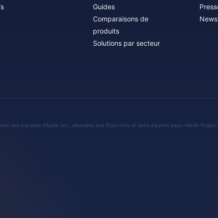
fs
Guides
Press
Comparaisons de
Newsl
produits
Solutions par secteur
sont des marques d'Apple Inc., déposées aux États-Unis et dans d'autres pays. Merlin Project