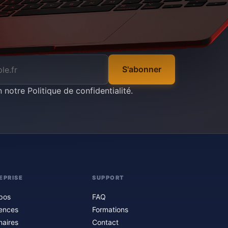
S'abonner
n notre
Politique de confidentialité
.
EPRISE
SUPPORT
pos
FAQ
ences
Formations
naires
Contact