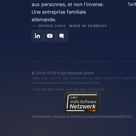
aux personnes, et non l'inverse.
Tari
Une entreprise familiale
allemande.
DEPUIS 2004 · MADE IN GERMANY
© 2004–2026 ProjectWizards GmbH
Apple, Mac, macOS, iPad, iPadOS, iPhone, Apple Vision Pro et visionOS 
une marque déposée de ProjectWizards GmbH.
* Avis de l'App Store : tous les pays confondus.
Informations légales et mentions légales
Confidentialité
CGV