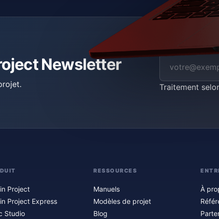
roject Newsletter
rojet.
Traitement selo
DUIT
RESSOURCES
ENTR
in Project
Manuels
À pro
in Project Express
Modèles de projet
Référ
c Studio
Blog
Parte