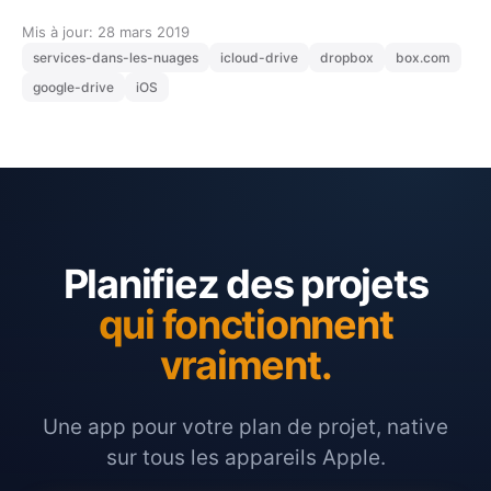
Mis à jour: 28 mars 2019
services-dans-les-nuages
icloud-drive
dropbox
box.com
google-drive
iOS
Planifiez des projets
qui fonctionnent
vraiment.
Une app pour votre plan de projet, native
sur tous les appareils Apple.