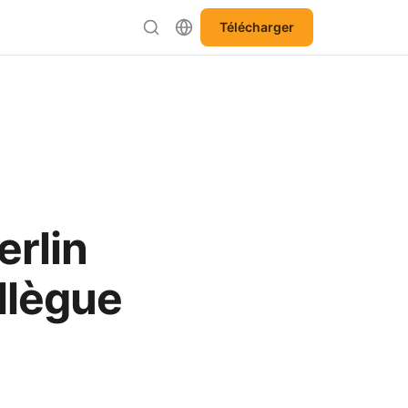
Télécharger
erlin
ollègue