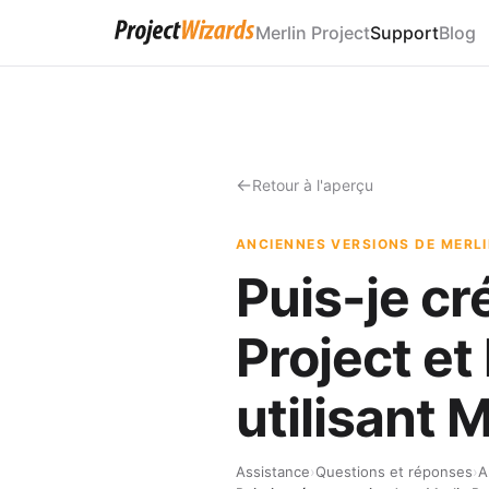
Merlin Project
Support
Blog
Retour à l'aperçu
ANCIENNES VERSIONS DE MERL
Puis-je cr
Project et
utilisant M
Assistance
›
Questions et réponses
›
A