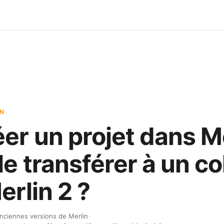
IN
éer un projet dans M
 le transférer à un c
erlin 2 ?
nciennes versions de Merlin
›