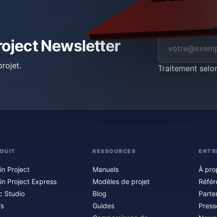
roject Newsletter
rojet.
Traitement selo
DUIT
RESSOURCES
ENTR
in Project
Manuels
À pro
in Project Express
Modèles de projet
Référ
c Studio
Blog
Parte
fs
Guides
Press