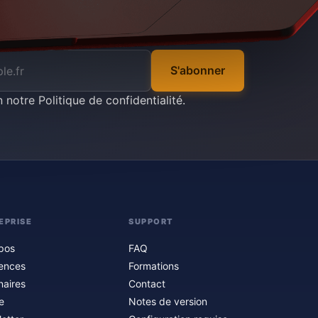
S'abonner
n notre
Politique de confidentialité
.
EPRISE
SUPPORT
pos
FAQ
ences
Formations
naires
Contact
e
Notes de version