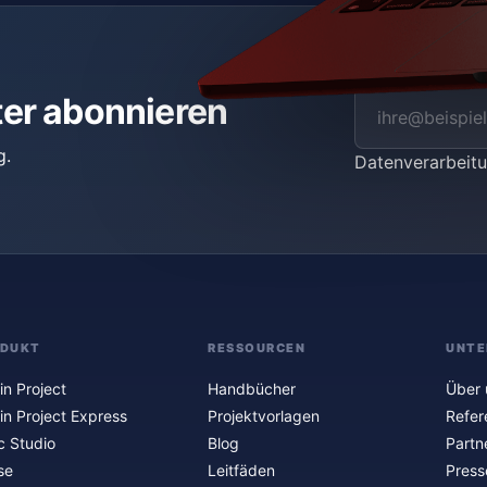
ter abonnieren
g.
Datenverarbei
ODUKT
RESSOURCEN
UNTE
in Project
Handbücher
Über 
in Project Express
Projektvorlagen
Refer
c Studio
Blog
Partn
se
Leitfäden
Press