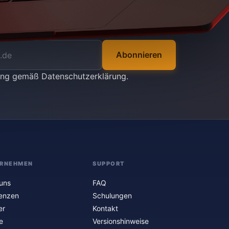
Abonnieren
tung gemäß
Datenschutzerklärung
.
RNEHMEN
SUPPORT
uns
FAQ
enzen
Schulungen
er
Kontakt
e
Versionshinweise