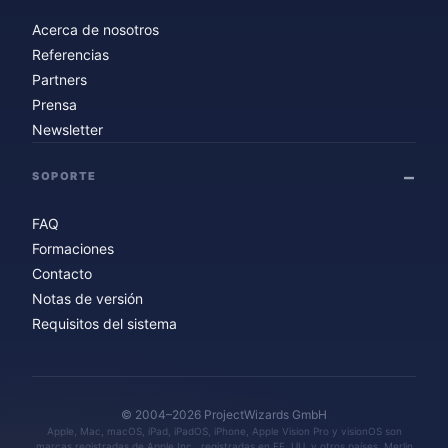
Acerca de nosotros
Referencias
Partners
Prensa
Newsletter
SOPORTE
FAQ
Formaciones
Contacto
Notas de versión
Requisitos del sistema
© 2004–2026 ProjectWizards GmbH
Apple, Mac, macOS, iPad, iPadOS, iPhone, Apple Vision Pro y visionOS son
marcas registradas de Apple Inc., registradas en EE. UU. y otros países. Merlin