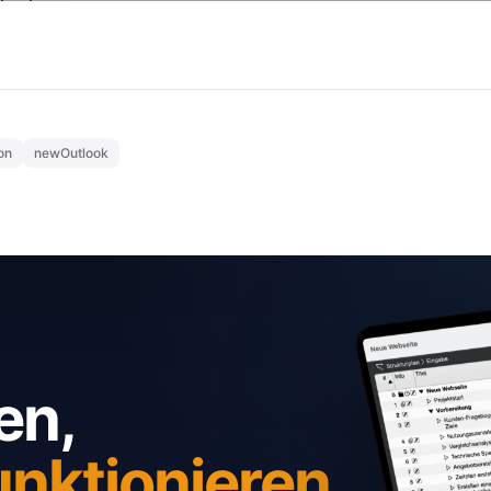
on
newOutlook
en,
unktionieren.