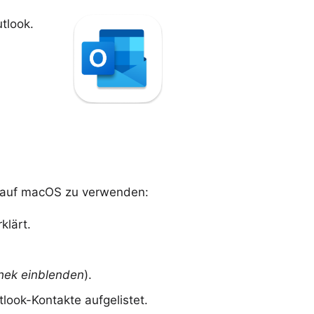
tlook
.
ct auf macOS zu verwenden:
klärt.
thek einblenden
).
look-Kontakte aufgelistet.