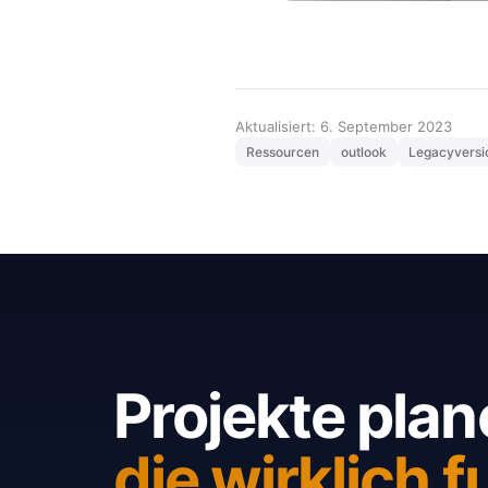
Aktualisiert: 6. September 2023
Ressourcen
outlook
Legacyversi
Projekte plan
die wirklich f