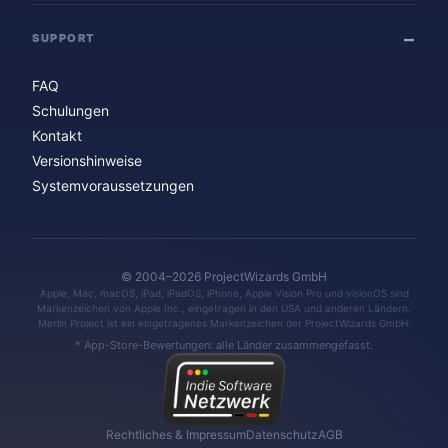
SUPPORT
FAQ
Schulungen
Kontakt
Versionshinweise
Systemvoraussetzungen
© 2004–2026 ProjectWizards GmbH
Apple, Mac, macOS, iPad, iPadOS, iPhone, Apple Vision Pro und visionOS sind
Markenzeichen von Apple Inc., eingetragen in den USA und anderen Ländern.
Merlin Project ist ein eingetragenes Markenzeichen der ProjectWizards GmbH.
* App-Store-Bewertungen: alle Länder zusammengefasst.
Rechtliches & Impressum
Datenschutz
AGB