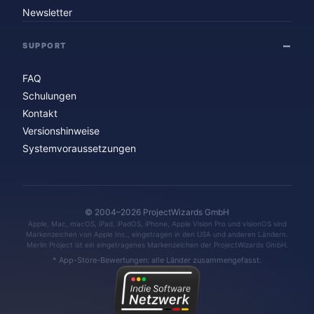
Newsletter
SUPPORT
FAQ
Schulungen
Kontakt
Versionshinweise
Systemvoraussetzungen
© 2004–2026 ProjectWizards GmbH
Apple, Mac, macOS, iPad, iPadOS, iPhone, Apple Vision Pro und visionOS sind
Markenzeichen von Apple Inc., eingetragen in den USA und anderen Ländern.
Merlin Project ist ein eingetragenes Markenzeichen der ProjectWizards GmbH.
* App-Store-Bewertungen: alle Länder zusammengefasst.