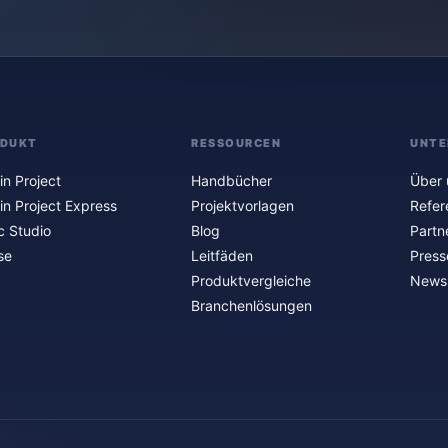
ODUKT
RESSOURCEN
UNTE
in Project
Handbücher
Über 
in Project Express
Projektvorlagen
Refer
c Studio
Blog
Partn
se
Leitfäden
Press
Produktvergleiche
Newsl
Branchenlösungen