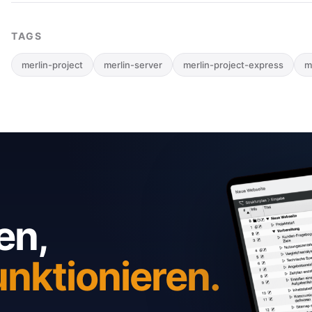
TAGS
merlin-project
merlin-server
merlin-project-express
m
en,
unktionieren.