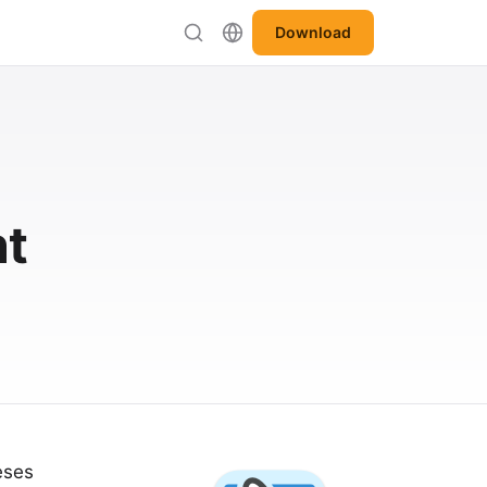
Download
ht
eses