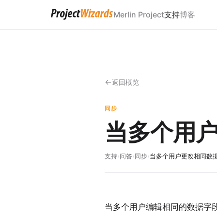
Merlin Project
支持
博客
返回概览
同步
当多个用
支持
›
问答
›
同步
›
当多个用户更改相同数
当多个用户编辑相同的数据字