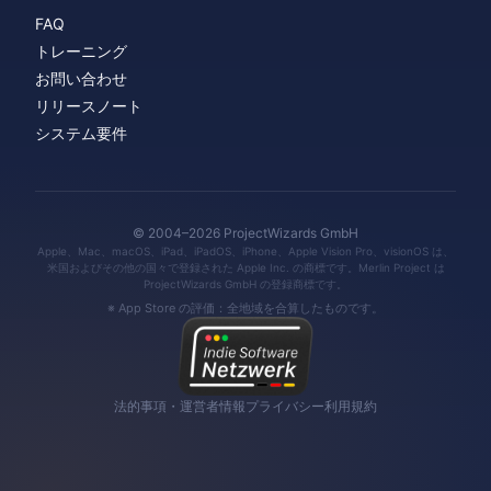
FAQ
トレーニング
お問い合わせ
リリースノート
システム要件
© 2004–2026 ProjectWizards GmbH
Apple、Mac、macOS、iPad、iPadOS、iPhone、Apple Vision Pro、visionOS は、
米国およびその他の国々で登録された Apple Inc. の商標です。Merlin Project は
ProjectWizards GmbH の登録商標です。
※ App Store の評価：全地域を合算したものです。
法的事項・運営者情報
プライバシー
利用規約