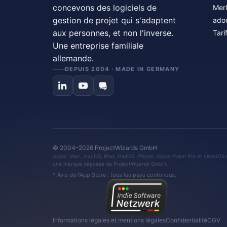
concevons des logiciels de
Merl
gestion de projet qui s'adaptent
ado
aux personnes, et non l'inverse.
Tari
Une entreprise familiale
allemande.
DEPUIS 2004 · MADE IN GERMANY
© 2004–2026 ProjectWizards GmbH
Apple, Mac, macOS, iPad, iPadOS, iPhone, Apple Vision Pro et visionOS 
une marque déposée de ProjectWizards GmbH.
* Avis de l'App Store : tous les pays confondus.
Informations légales et mentions légales
Confidentialité
CGV