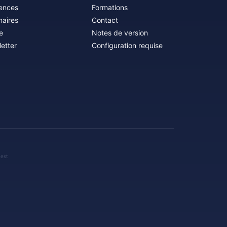
ences
Formations
naires
Contact
e
Notes de version
etter
Configuration requise
 est