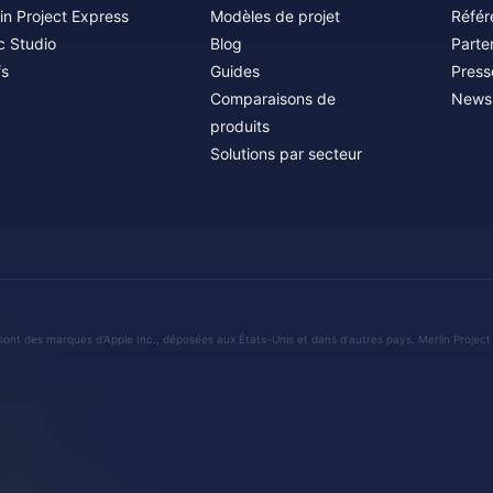
in Project Express
Modèles de projet
Référ
c Studio
Blog
Parte
fs
Guides
Press
Comparaisons de
Newsl
produits
Solutions par secteur
sont des marques d'Apple Inc., déposées aux États-Unis et dans d'autres pays. Merlin Project