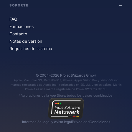
SOPORTE
FAQ
Formaciones
Contacto
Notas de versión
Requisitos del sistema
© 2004–2026 ProjectWizards GmbH
Apple, Mac, macOS, iPad, iPadOS, iPhone, Apple Vision Pro y visionOS son
marcas registradas de Apple Inc., registradas en EE. UU. y otros países. Merlin
Project es una marca registrada de ProjectWizards GmbH.
* Valoraciones de la App Store: todos los países combinados.
Información legal y aviso legal
Privacidad
Condiciones