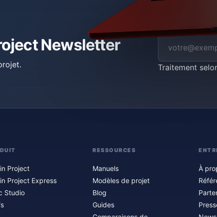
roject Newsletter
rojet.
Traitement selo
DUIT
RESSOURCES
ENTR
in Project
Manuels
À pro
in Project Express
Modèles de projet
Référ
c Studio
Blog
Parte
fs
Guides
Press
Comparaisons de
Newsl