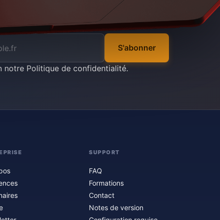
S'abonner
n notre
Politique de confidentialité
.
EPRISE
SUPPORT
pos
FAQ
ences
Formations
naires
Contact
e
Notes de version
etter
Configuration requise