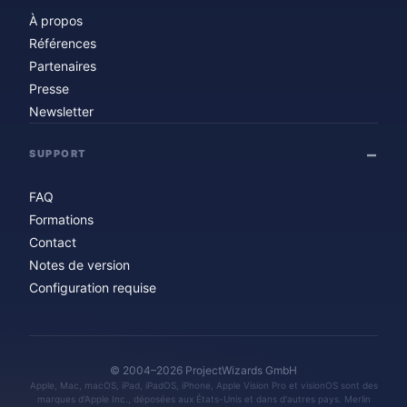
À propos
Références
Partenaires
Presse
Newsletter
SUPPORT
FAQ
Formations
Contact
Notes de version
Configuration requise
© 2004–2026 ProjectWizards GmbH
Apple, Mac, macOS, iPad, iPadOS, iPhone, Apple Vision Pro et visionOS sont des
marques d'Apple Inc., déposées aux États-Unis et dans d'autres pays. Merlin