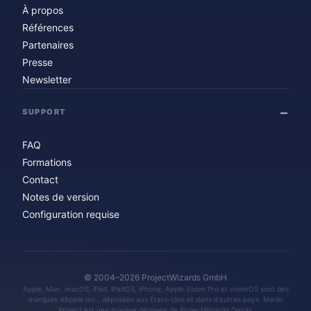
À propos
Références
Partenaires
Presse
Newsletter
SUPPORT
FAQ
Formations
Contact
Notes de version
Configuration requise
© 2004–2026 ProjectWizards GmbH
Apple, Mac, macOS, iPad, iPadOS, iPhone, Apple Vision Pro et visionOS sont des
marques d'Apple Inc., déposées aux États-Unis et dans d'autres pays. Merlin
Project est une marque déposée de ProjectWizards GmbH.