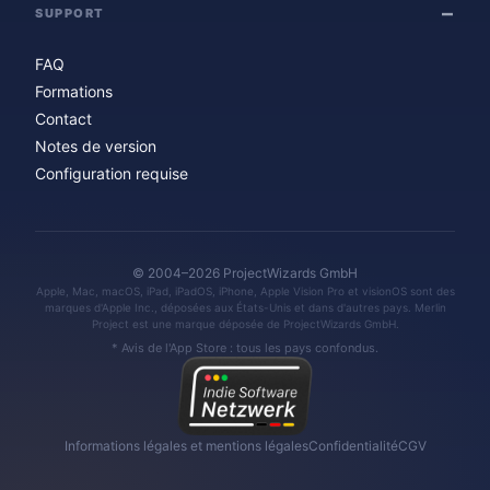
SUPPORT
FAQ
Formations
Contact
Notes de version
Configuration requise
© 2004–2026 ProjectWizards GmbH
Apple, Mac, macOS, iPad, iPadOS, iPhone, Apple Vision Pro et visionOS sont des
marques d'Apple Inc., déposées aux États-Unis et dans d'autres pays. Merlin
Project est une marque déposée de ProjectWizards GmbH.
* Avis de l'App Store : tous les pays confondus.
Informations légales et mentions légales
Confidentialité
CGV