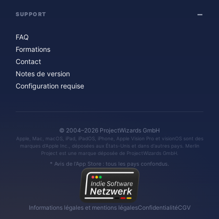
SUPPORT
FAQ
Formations
Contact
Notes de version
Configuration requise
© 2004–2026 ProjectWizards GmbH
Apple, Mac, macOS, iPad, iPadOS, iPhone, Apple Vision Pro et visionOS sont des
marques d'Apple Inc., déposées aux États-Unis et dans d'autres pays. Merlin
Project est une marque déposée de ProjectWizards GmbH.
* Avis de l'App Store : tous les pays confondus.
Informations légales et mentions légales
Confidentialité
CGV