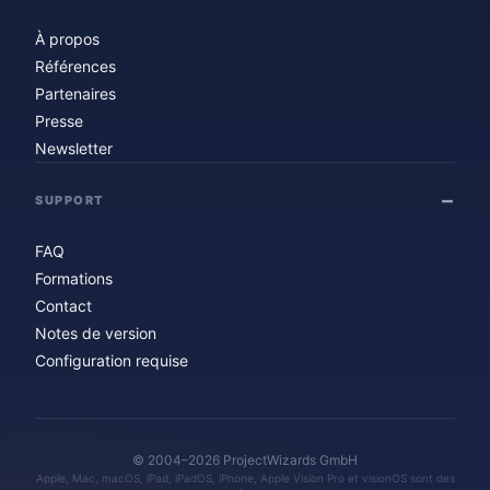
À propos
Références
Partenaires
Presse
Newsletter
SUPPORT
FAQ
Formations
Contact
Notes de version
Configuration requise
© 2004–2026 ProjectWizards GmbH
Apple, Mac, macOS, iPad, iPadOS, iPhone, Apple Vision Pro et visionOS sont des