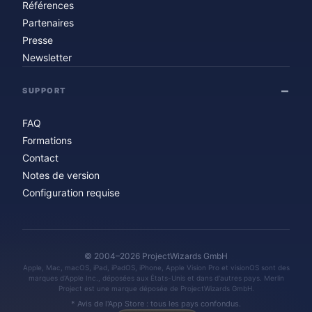
Références
Partenaires
Presse
Newsletter
SUPPORT
FAQ
Formations
Contact
Notes de version
Configuration requise
© 2004–2026 ProjectWizards GmbH
Apple, Mac, macOS, iPad, iPadOS, iPhone, Apple Vision Pro et visionOS sont des
marques d'Apple Inc., déposées aux États-Unis et dans d'autres pays. Merlin
Project est une marque déposée de ProjectWizards GmbH.
* Avis de l'App Store : tous les pays confondus.