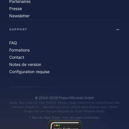
Partenaires
Presse
Newsletter
SUPPORT
FAQ
Formations
Contact
Notes de version
Configuration requise
© 2004–2026 ProjectWizards GmbH
Apple, Mac, macOS, iPad, iPadOS, iPhone, Apple Vision Pro et visionOS sont des
marques d'Apple Inc., déposées aux États-Unis et dans d'autres pays. Merlin
Project est une marque déposée de ProjectWizards GmbH.
* Avis de l'App Store : tous les pays confondus.