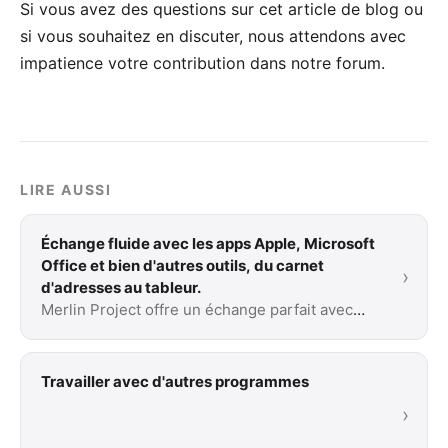
Si vous avez des questions sur cet article de blog ou
si vous souhaitez en discuter, nous attendons avec
impatience votre
contribution dans notre forum
.
LIRE AUSSI
Échange fluide avec les apps Apple, Microsoft
Office et bien d'autres outils, du carnet
›
d'adresses au tableur.
Merlin Project offre un échange parfait avec
d'autres programmes. Vous trouverez ici les
programmes les plus importants et comment
Merlin …
Travailler avec d'autres programmes
›