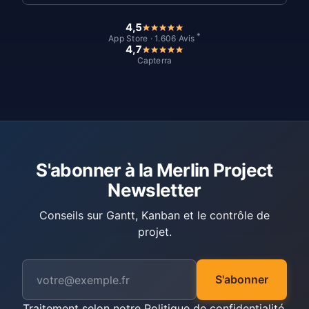
4,5
*
App Store · 1.606 Avis
4,7
Capterra
S'abonner à la Merlin Project
Newsletter
Conseils sur Gantt, Kanban et le contrôle de
projet.
S'abonner
Traitement selon notre
Politique de confidentialité
.