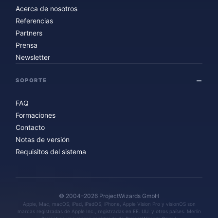
Acerca de nosotros
Referencias
Partners
Prensa
Newsletter
SOPORTE
FAQ
Formaciones
Contacto
Notas de versión
Requisitos del sistema
© 2004–2026 ProjectWizards GmbH
Apple, Mac, macOS, iPad, iPadOS, iPhone, Apple Vision Pro y visionOS son
marcas registradas de Apple Inc., registradas en EE. UU. y otros países. Merlin