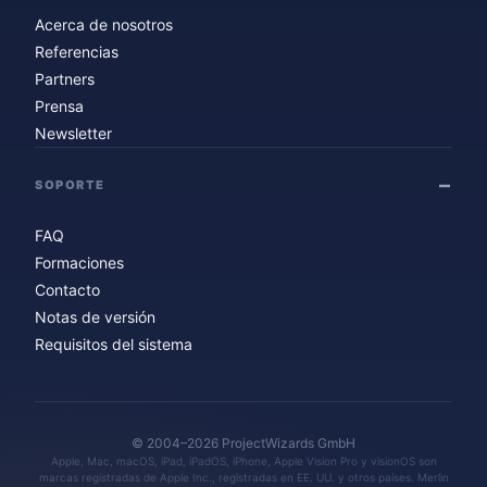
Acerca de nosotros
Referencias
Partners
Prensa
Newsletter
SOPORTE
FAQ
Formaciones
Contacto
Notas de versión
Requisitos del sistema
© 2004–2026 ProjectWizards GmbH
Apple, Mac, macOS, iPad, iPadOS, iPhone, Apple Vision Pro y visionOS son
marcas registradas de Apple Inc., registradas en EE. UU. y otros países. Merlin