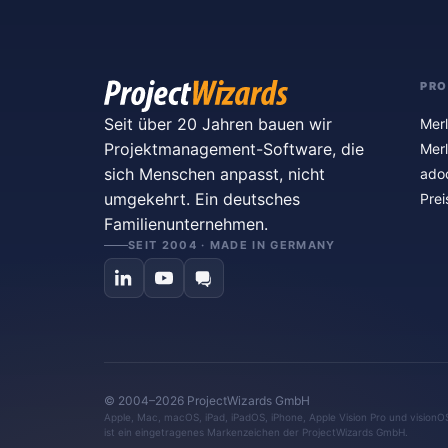
PR
Seit über 20 Jahren bauen wir
Merl
Projektmanagement-Software, die
Merl
sich Menschen anpasst, nicht
ado
umgekehrt. Ein deutsches
Prei
Familienunternehmen.
SEIT 2004 · MADE IN GERMANY
© 2004–2026 ProjectWizards GmbH
Apple, Mac, macOS, iPad, iPadOS, iPhone, Apple Vision Pro und visionO
ist ein eingetragenes Markenzeichen der ProjectWizards GmbH.