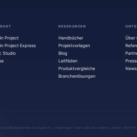
ODUKT
RESSOURCEN
UNTE
in Project
Handbücher
Über 
in Project Express
Projektvorlagen
Refer
c Studio
Blog
Partn
se
Leitfäden
Press
Produktvergleiche
Newsl
Branchenlösungen
S sind Markenzeichen von Apple Inc., eingetragen in den USA und anderen Ländern. Merlin Pr