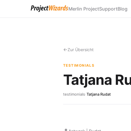
Merlin Project
Support
Blog
Zur Übersicht
TESTIMONIALS
Tatjana R
testimonials
›
Tatjana Rudat