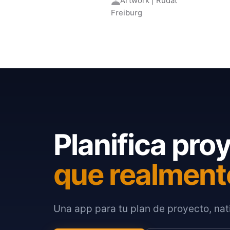
Artwork | Rudat
Freiburg
Planifica pro
que realment
Una app para tu plan de proyecto, nati