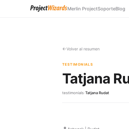
Merlin Project
Soporte
Blog
Volver al resumen
TESTIMONIALS
Tatjana R
testimonials
›
Tatjana Rudat