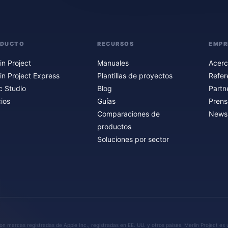
ODUCTO
RECURSOS
EMPR
in Project
Manuales
Acerc
in Project Express
Plantillas de proyectos
Refer
c Studio
Blog
Partn
ios
Guías
Prens
Comparaciones de
Newsl
productos
Soluciones por sector
n marcas registradas de Apple Inc., registradas en EE. UU. y otros países. Merlin Project es