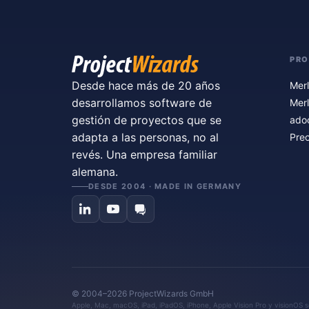
PR
Desde hace más de 20 años
Merl
desarrollamos software de
Merl
gestión de proyectos que se
ado
adapta a las personas, no al
Prec
revés. Una empresa familiar
alemana.
DESDE 2004 · MADE IN GERMANY
© 2004–2026 ProjectWizards GmbH
Apple, Mac, macOS, iPad, iPadOS, iPhone, Apple Vision Pro y visionOS so