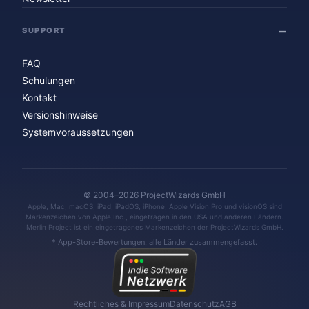
SUPPORT
FAQ
Schulungen
Kontakt
Versionshinweise
Systemvoraussetzungen
© 2004–2026 ProjectWizards GmbH
Apple, Mac, macOS, iPad, iPadOS, iPhone, Apple Vision Pro und visionOS sind
Markenzeichen von Apple Inc., eingetragen in den USA und anderen Ländern.
Merlin Project ist ein eingetragenes Markenzeichen der ProjectWizards GmbH.
* App-Store-Bewertungen: alle Länder zusammengefasst.
Rechtliches & Impressum
Datenschutz
AGB