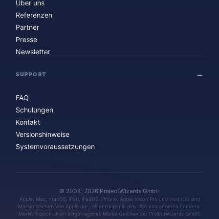
Über uns
Referenzen
Partner
Presse
Newsletter
SUPPORT
FAQ
Schulungen
Kontakt
Versionshinweise
Systemvoraussetzungen
© 2004–2026 ProjectWizards GmbH
Apple, Mac, macOS, iPad, iPadOS, iPhone, Apple Vision Pro und visionOS sind
Markenzeichen von Apple Inc., eingetragen in den USA und anderen Ländern.
Merlin Project ist ein eingetragenes Markenzeichen der ProjectWizards GmbH.