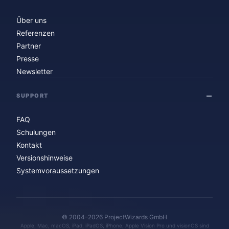
Über uns
Referenzen
Partner
Presse
Newsletter
SUPPORT
FAQ
Schulungen
Kontakt
Versionshinweise
Systemvoraussetzungen
© 2004–2026 ProjectWizards GmbH
Apple, Mac, macOS, iPad, iPadOS, iPhone, Apple Vision Pro und visionOS sind