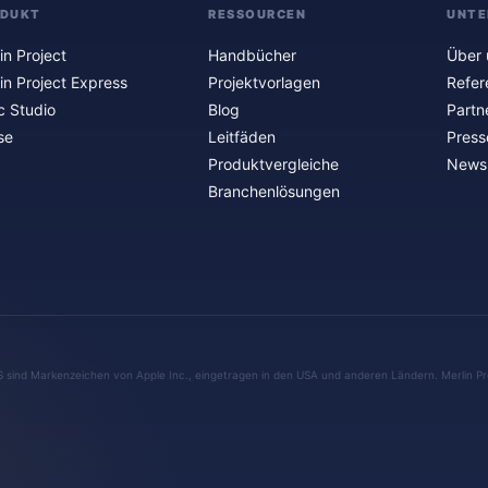
ODUKT
RESSOURCEN
UNTE
in Project
Handbücher
Über 
in Project Express
Projektvorlagen
Refer
c Studio
Blog
Partn
se
Leitfäden
Press
Produktvergleiche
Newsl
Branchenlösungen
S sind Markenzeichen von Apple Inc., eingetragen in den USA und anderen Ländern. Merlin Pr