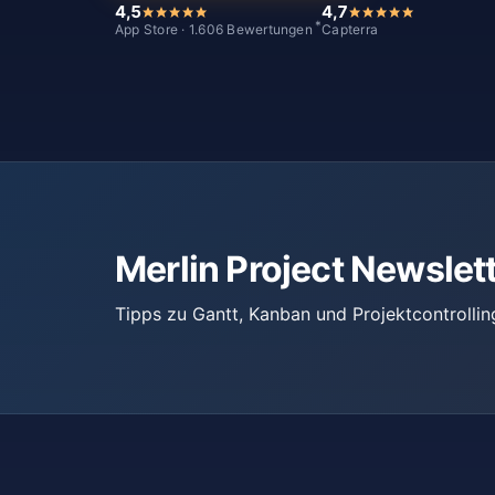
4,5
4,7
*
App Store · 1.606 Bewertungen
Capterra
Merlin Project Newslet
Tipps zu Gantt, Kanban und Projektcontrollin