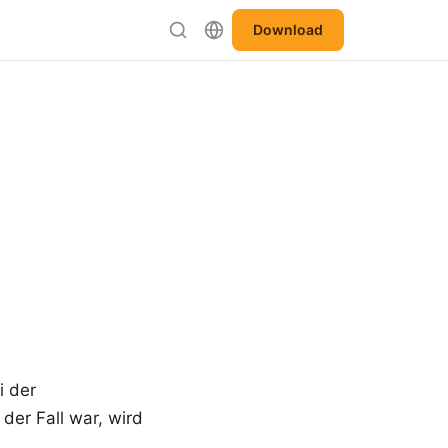
Download
i der
der Fall war, wird