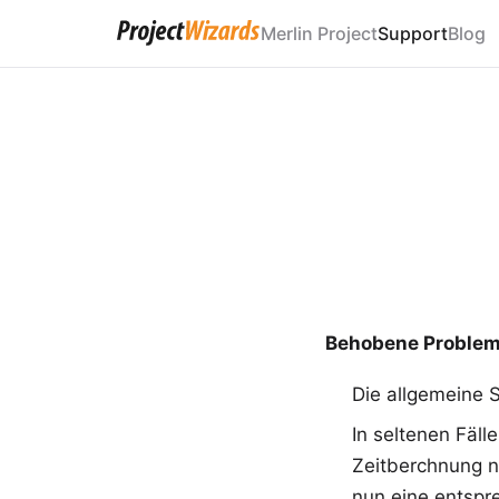
Merlin Project
Support
Blog
Behobene Proble
Die allgemeine S
In seltenen Fäl
Zeitberchnung ni
nun eine entspr