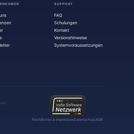
RNEHMEN
SUPPORT
uns
FAQ
enzen
Schulungen
er
Kontakt
e
Versionshinweise
etter
Systemvoraussetzungen
oject
Rechtliches & Impressum
Datenschutz
AGB