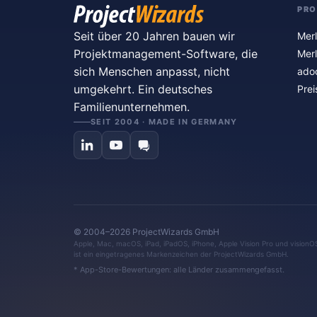
PR
Seit über 20 Jahren bauen wir
Merl
Projektmanagement-Software, die
Merl
sich Menschen anpasst, nicht
ado
umgekehrt. Ein deutsches
Prei
Familienunternehmen.
SEIT 2004 · MADE IN GERMANY
© 2004–2026 ProjectWizards GmbH
Apple, Mac, macOS, iPad, iPadOS, iPhone, Apple Vision Pro und visionO
ist ein eingetragenes Markenzeichen der ProjectWizards GmbH.
* App-Store-Bewertungen: alle Länder zusammengefasst.