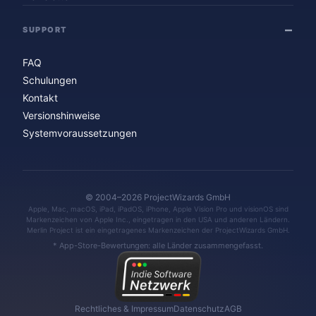
SUPPORT
FAQ
Schulungen
Kontakt
Versionshinweise
Systemvoraussetzungen
© 2004–2026 ProjectWizards GmbH
Apple, Mac, macOS, iPad, iPadOS, iPhone, Apple Vision Pro und visionOS sind
Markenzeichen von Apple Inc., eingetragen in den USA und anderen Ländern.
Merlin Project ist ein eingetragenes Markenzeichen der ProjectWizards GmbH.
* App-Store-Bewertungen: alle Länder zusammengefasst.
Rechtliches & Impressum
Datenschutz
AGB