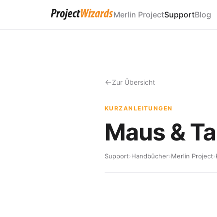
Merlin Project
Support
Blog
Zur Übersicht
KURZANLEITUNGEN
Maus & Ta
Support
›
Handbücher
›
Merlin Project
›