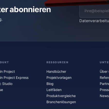
ter abonnieren
g.
Datenverarbei
ODUKT
RESSOURCEN
UNTE
in Project
Handbücher
Über 
in Project Express
Projektvorlagen
Refer
c Studio
Blog
Partn
se
Leitfäden
Press
Produktvergleiche
Newsl
Branchenlösungen