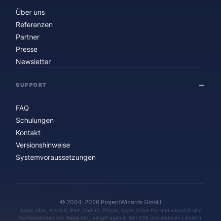
Über uns
Referenzen
Partner
Presse
Newsletter
SUPPORT
FAQ
Schulungen
Kontakt
Versionshinweise
Systemvoraussetzungen
© 2004–2026 ProjectWizards GmbH
Apple, Mac, macOS, iPad, iPadOS, iPhone, Apple Vision Pro und visionOS sind
Markenzeichen von Apple Inc., eingetragen in den USA und anderen Ländern.